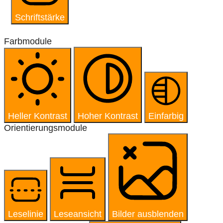
Schriftstärke
Farbmodule
Heller Kontrast
Hoher Kontrast
Einfarbig
Orientierungsmodule
Leselinie
Leseansicht
Bilder ausblenden